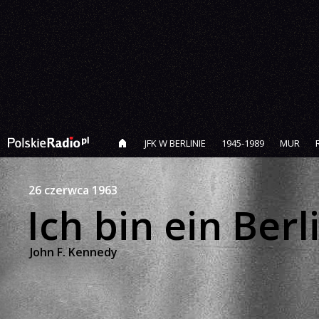
JFK W BERLINIE
1945-1989
MUR
26 czerwca 1963
Ich bin ein Berl
John F. Kennedy